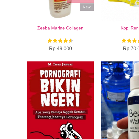
New
Zeeba Marine Collagen
Kopi Re
Rp 49.000
Rp 70.