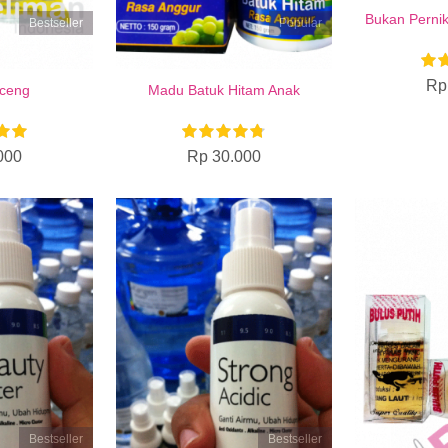
Bukan Pernik
Bestseller
Popular
Rp
nceng
Madu Batuk Hitam Anak
000
Rp 30.000
Bestseller
Bestseller