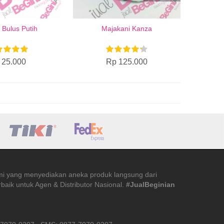
 Bulus Putih
Majakani Kanza
 25.000
Rp 125.000
mi yang menyediakan aneka produk langsung dari
baik untuk Agen & Distributor Nasional.
#JualBeginian