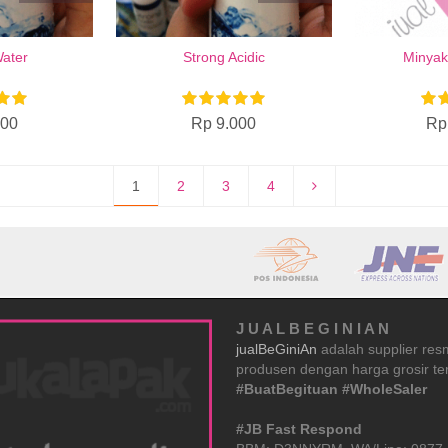
ater
Strong Acidic
Minyak
000
Rp 9.000
Rp
1
2
3
4
J U A L B E G I N I A N
jualBeGiniAn
adalah supplier res
produsen dengan harga grosir ter
#BuatBegituan #WholeSaler
#JB Fast Respond