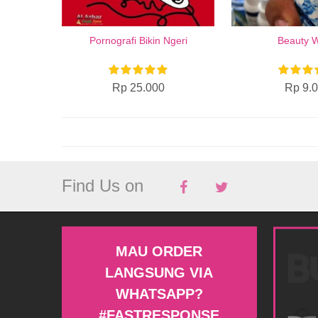
Pornografi Bikin Ngeri
Beauty W
Rp 25.000
Rp 9.
Find Us on
MAU ORDER
LANGSUNG VIA
WHATSAPP?
#FASTRESPONSE