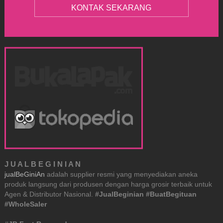
KONTAK SEKARANG
J U A L B E G I N I A N
jualBeGiniAn
adalah supplier resmi yang menyediakan aneka
produk langsung dari produsen dengan harga grosir terbaik untuk
Agen & Distributor Nasional.
#JualBeginian #BuatBegituan
#WholeSaler