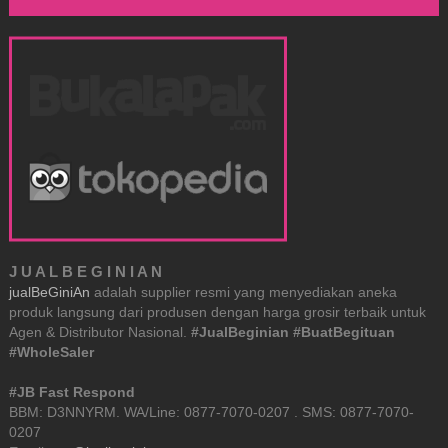
J U A L B E G I N I A N
jualBeGiniAn
adalah supplier resmi yang menyediakan aneka
produk langsung dari produsen dengan harga grosir terbaik untuk
Agen & Distributor Nasional.
#JualBeginian #BuatBegituan
#WholeSaler
#JB Fast Respond
BBM: D3NNYRM. WA/Line: 0877-7070-0207 . SMS: 0877-7070-
0207