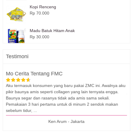
Kopi Renceng
Rp 70.000
Madu Batuk Hitam Anak
Rp 30.000
Testimoni
Mo Cerita Tentang FMC
Pr
Aku termasuk konsumen yang baru pakai ZMC ini. Awalnya aku
Har
us,
pikir baunya amis seperti collagen yang lain ternyata engga.
jug
Baunya segar dan rasanya tidak ada amis sama sekali.
hal
Pemakaian 3 hari pertama untuk di minum 2 sendok makan
...
sebelum tidur, ...
Ken Arum - Jakarta