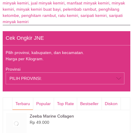
minyak kemiri
,
jual minyak kemiri
,
manfaat minyak kemiri
,
minyak
kemiri
,
minyak kemiri buat bayi
,
pelembab rambut
,
penghilang
ketombe
,
penghitam rambut
,
ratu kemiri
,
saripati kemiri
,
saripati
minyak kemiri
Cek Ongkir JNE
Pilih provinsi, kabupaten, dan kecamatan.
Harga per Kilogram.
Provinsi
Terbaru
Popular
Top Rate
Bestseller
Diskon
Zeeba Marine Collagen
Rp 49.000