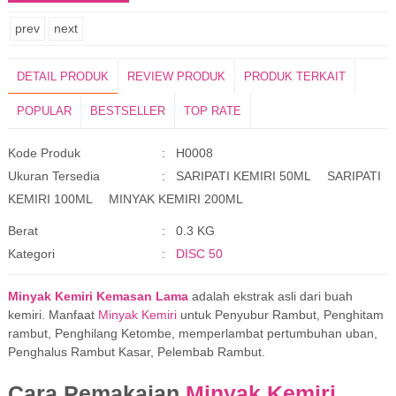
prev
next
DETAIL PRODUK
REVIEW PRODUK
PRODUK TERKAIT
POPULAR
BESTSELLER
TOP RATE
Detail Produk
Kode Produk
:
H0008
T
Ukuran Tersedia
:
SARIPATI KEMIRI 50ML
SARIPATI
KEMIRI 100ML
MINYAK KEMIRI 200ML
S
Berat
:
0.3 KG
C
Kategori
:
DISC 50
Minyak Kemiri Kemasan Lama
adalah ekstrak asli dari buah
kemiri. Manfaat
Minyak Kemiri
untuk Penyubur Rambut, Penghitam
rambut, Penghilang Ketombe, memperlambat pertumbuhan uban,
Penghalus Rambut Kasar, Pelembab Rambut.
Cara Pemakaian
Minyak Kemiri