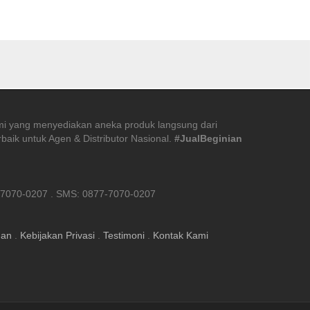
mi yang menyediakan aneka produk langsung dari
baik untuk Agen & Distributor Nasional.
#JualBeginian
7070-0207 . SMS: 0877-7070-0207
uan
.
Kebijakan Privasi
.
Testimoni
.
Kontak Kami