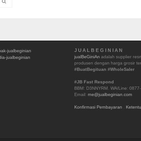
J U A L B E G I N I A N
jualBeGiniAn
adalah supplier res
produsen dengan harga grosir ter
#BuatBegituan #WholeSaler
#JB Fast Respond
BBM: D3NNYRM. WA/Line: 0877-
Email:
me@jualbeginian.com
Konfirmasi Pembayaran
.
Ketent