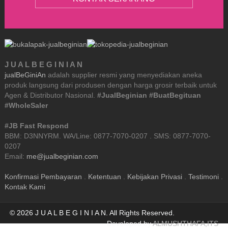
J U A L B E G I N I A N
jualBeGiniAn
adalah supplier resmi yang menyediakan aneka
produk langsung dari produsen dengan harga grosir terbaik untuk
Agen & Distributor Nasional.
#JualBeginian #BuatBegituan
#WholeSaler
#JB Fast Respond
BBM: D3NNYRM. WA/Line: 0877-7070-0207 . SMS: 0877-7070-
0207
Email:
me@jualbeginian.com
Konfirmasi Pembayaran
.
Ketentuan
.
Kebijakan Privasi
.
Testimoni
.
Kontak Kami
© 2026 J U A L B E G I N I A N. All Rights Reserved.
Developed by
ALMUSHTHAFA,ITS