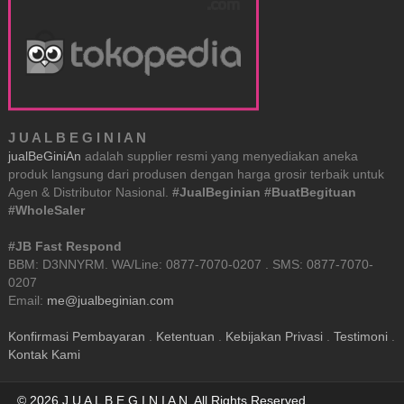
J U A L B E G I N I A N
jualBeGiniAn
adalah supplier resmi yang menyediakan aneka
produk langsung dari produsen dengan harga grosir terbaik untuk
Agen & Distributor Nasional.
#JualBeginian #BuatBegituan
#WholeSaler
#JB Fast Respond
BBM: D3NNYRM. WA/Line: 0877-7070-0207 . SMS: 0877-7070-
0207
Email:
me@jualbeginian.com
Konfirmasi Pembayaran
.
Ketentuan
.
Kebijakan Privasi
.
Testimoni
.
Kontak Kami
© 2026 J U A L B E G I N I A N. All Rights Reserved.