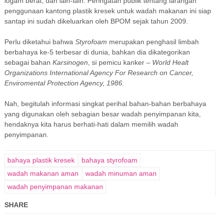
logam berat, dan lain-lain. Peringatan publik tentang larangan
penggunaan kantong plastik kresek untuk wadah makanan ini siap
santap ini sudah dikeluarkan oleh BPOM sejak tahun 2009.
Perlu diketahui bahwa
Styrofoam
merupakan penghasil limbah
berbahaya ke-5 terbesar di dunia, bahkan dia dikategorikan
sebagai bahan
Karsinogen
, si pemicu kanker –
World Healt
Organizations International Agency For Research on Cancer,
Enviromental Protection Agency, 1986.
Nah, begitulah informasi singkat perihal bahan-bahan berbahaya
yang digunakan oleh sebagian besar wadah penyimpanan kita,
hendaknya kita harus berhati-hati dalam memilih wadah
penyimpanan.
bahaya plastik kresek
bahaya styrofoam
wadah makanan aman
wadah minuman aman
wadah penyimpanan makanan
SHARE