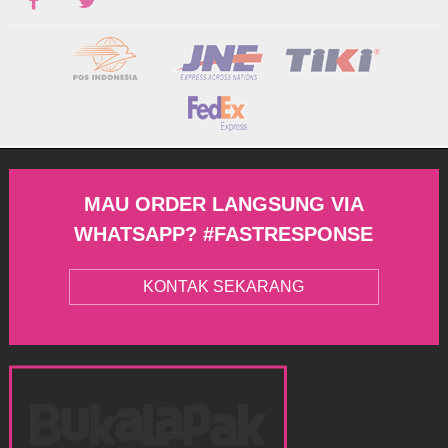
MAU ORDER LANGSUNG VIA
WHATSAPP? #FASTRESPONSE
KONTAK SEKARANG